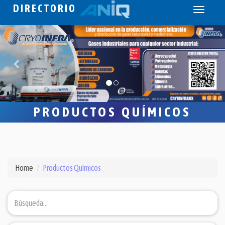
DIRECTORIO
Toggle
navigati
PRODUCTOS QUÍMICOS
Home
Productos Químicos