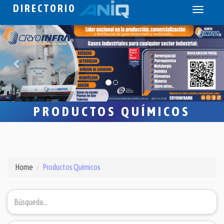
DIRECTORIO
Toggle
navigati
PRODUCTOS QUÍMICOS
Home
Productos Químicos