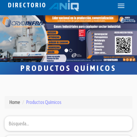
DIRECTORIO
Toggle
navigati
PRODUCTOS QUÍMICOS
Home
Productos Químicos