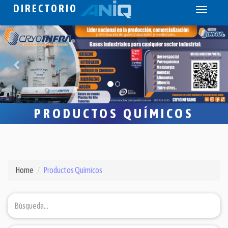
DIRECTORIO
Toggle
navigati
PRODUCTOS QUÍMICOS
Home
Productos Químicos