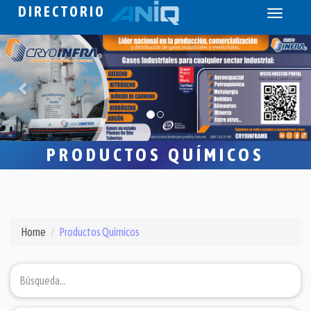
DIRECTORIO
Toggle
navigati
PRODUCTOS QUÍMICOS
Home
Productos Químicos