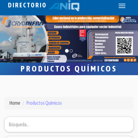
DIRECTORIO
Toggle
navigati
PRODUCTOS QUÍMICOS
Home
Productos Químicos