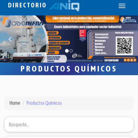
DIRECTORIO
Toggle
navigati
PRODUCTOS QUÍMICOS
Home
Productos Químicos