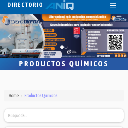
DIRECTORIO
Toggle
navigati
PRODUCTOS QUÍMICOS
Home
Productos Químicos