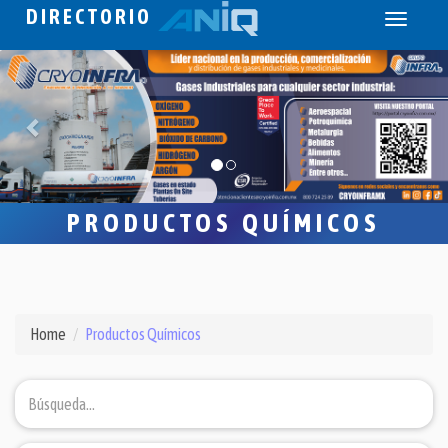
DIRECTORIO
Toggle
navigati
PRODUCTOS QUÍMICOS
Home
Productos Químicos