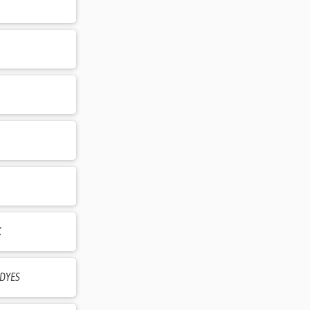
K
DYES
RMA-CHEMICALS