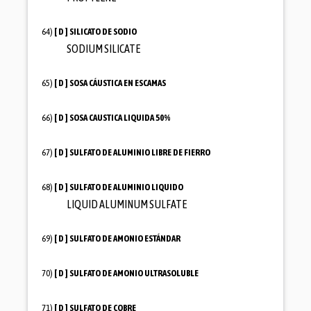
64)
[ D ]
SILICATO DE SODIO
SODIUM SILICATE
65)
[ D ]
SOSA CÁUSTICA EN ESCAMAS
66)
[ D ]
SOSA CAUSTICA LIQUIDA 50%
67)
[ D ]
SULFATO DE ALUMINIO LIBRE DE FIERRO
68)
[ D ]
SULFATO DE ALUMINIO LIQUIDO
LIQUID ALUMINUM SULFATE
69)
[ D ]
SULFATO DE AMONIO ESTÁNDAR
70)
[ D ]
SULFATO DE AMONIO ULTRASOLUBLE
71)
[ D ]
SULFATO DE COBRE