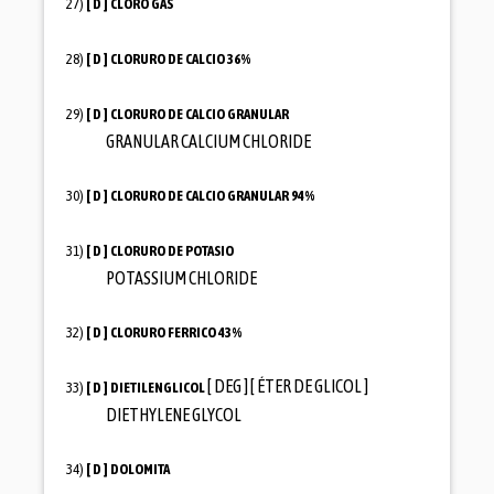
27)
[ D ]
CLORO GAS
28)
[ D ]
CLORURO DE CALCIO 36%
29)
[ D ]
CLORURO DE CALCIO GRANULAR
GRANULAR CALCIUM CHLORIDE
30)
[ D ]
CLORURO DE CALCIO GRANULAR 94%
31)
[ D ]
CLORURO DE POTASIO
POTASSIUM CHLORIDE
32)
[ D ]
CLORURO FERRICO 43%
[ DEG ] [ ÉTER DE GLICOL ]
33)
[ D ]
DIETILENGLICOL
DIETHYLENE GLYCOL
34)
[ D ]
DOLOMITA