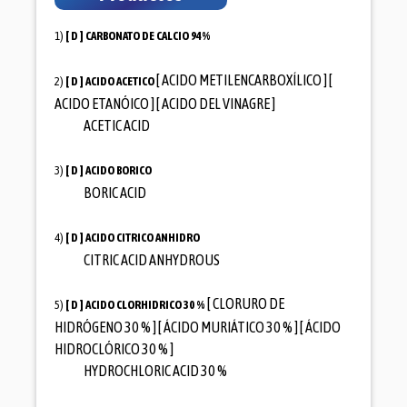
1)
[ D ]
CARBONATO DE CALCIO 94%
[ ACIDO METILENCARBOXÍLICO ] [
2)
[ D ]
ACIDO ACETICO
ACIDO ETANÓICO ] [ ACIDO DEL VINAGRE ]
ACETIC ACID
3)
[ D ]
ACIDO BORICO
BORIC ACID
4)
[ D ]
ACIDO CITRICO ANHIDRO
CITRIC ACID ANHYDROUS
[ CLORURO DE
5)
[ D ]
ACIDO CLORHIDRICO 30 %
HIDRÓGENO 30 % ] [ ÁCIDO MURIÁTICO 30 % ] [ ÁCIDO
HIDROCLÓRICO 30 % ]
HYDROCHLORIC ACID 30 %