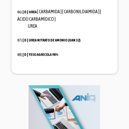
[ CARBAMIDA ] [ CARBONILDIAMIDA ] [
86)
[ D ]
UREA
ÁCIDO CARBAMÍDICO ]
UREA
87)
[ D ]
UREA NITRATO DE AMONIO (UAN 32)
88)
[ D ]
YESO AGRICOLA 98%