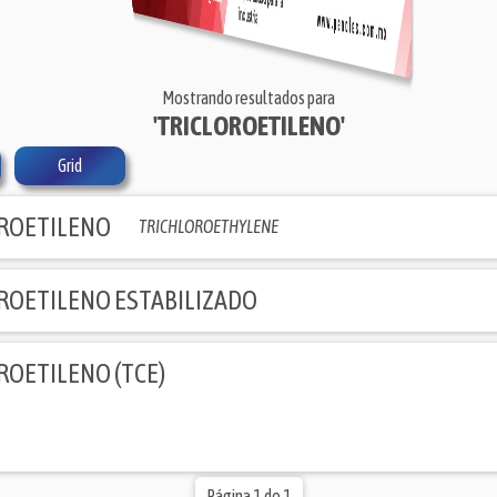
Mostrando resultados para
'TRICLOROETILENO'
Grid
ROETILENO
TRICHLOROETHYLENE
ROETILENO ESTABILIZADO
ROETILENO (TCE)
Página 1 de 1