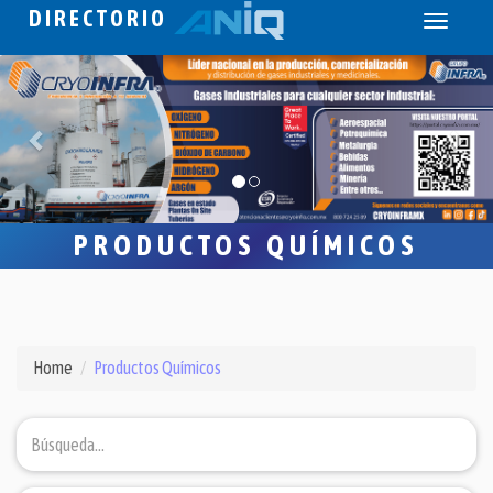
DIRECTORIO
Toggle
navigati
PRODUCTOS QUÍMICOS
Home
Productos Químicos