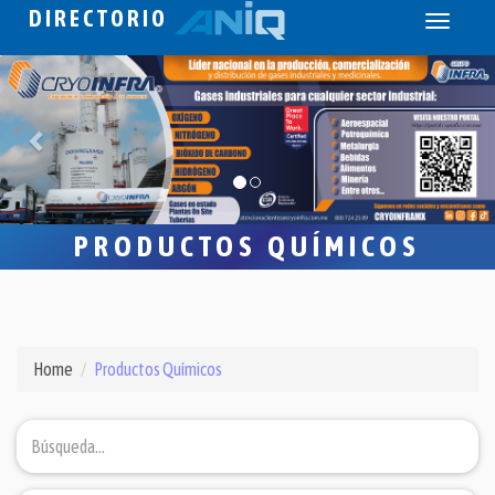
DIRECTORIO
Toggle
navigati
PRODUCTOS QUÍMICOS
Home
Productos Químicos