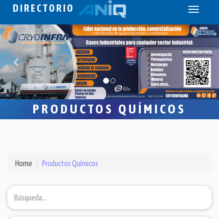
DIRECTORIO
Toggle
navigati
PRODUCTOS QUÍMICOS
Home
Productos Químicos