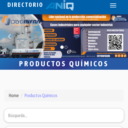
DIRECTORIO
Toggle
navigati
PRODUCTOS QUÍMICOS
Home
Productos Químicos