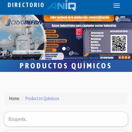
DIRECTORIO
Toggle
navigati
PRODUCTOS QUÍMICOS
Home
Productos Químicos