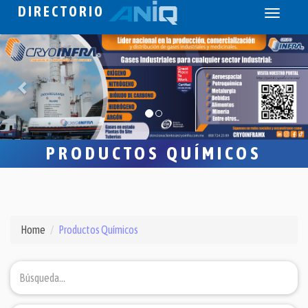
DIRECTORIO
Toggle
navigati
PRODUCTOS QUÍMICOS
Home
Productos Químicos