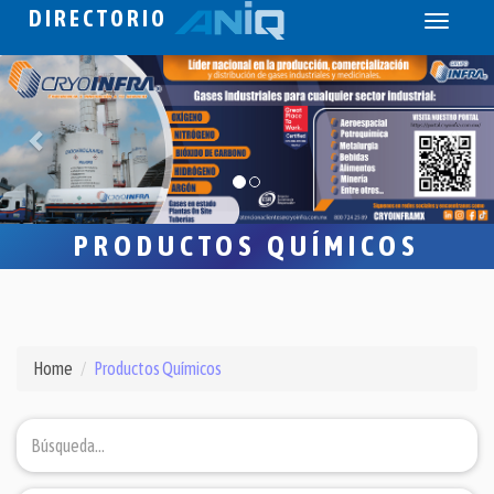
DIRECTORIO
Toggle
navigati
PRODUCTOS QUÍMICOS
Home
Productos Químicos