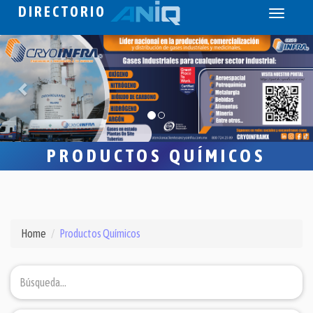
DIRECTORIO
Toggle
navigati
PRODUCTOS QUÍMICOS
Home
Productos Químicos