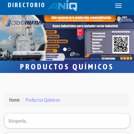
DIRECTORIO
Toggle
navigati
PRODUCTOS QUÍMICOS
Home
Productos Químicos