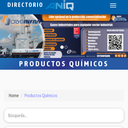
DIRECTORIO
Toggle
navigati
PRODUCTOS QUÍMICOS
Home
Productos Químicos