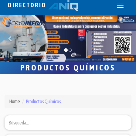
DIRECTORIO
Toggle
navigati
PRODUCTOS QUÍMICOS
Home
Productos Químicos