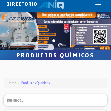
DIRECTORIO
Toggle
navigati
PRODUCTOS QUÍMICOS
Home
Productos Químicos