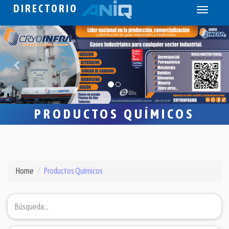
DIRECTORIO
Toggle
navigati
PRODUCTOS QUÍMICOS
Home
Productos Químicos