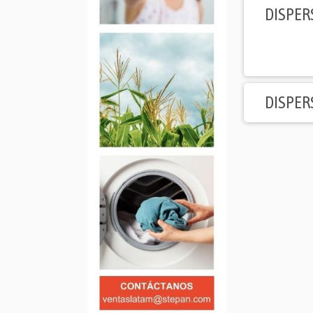
DISPER
DISPER