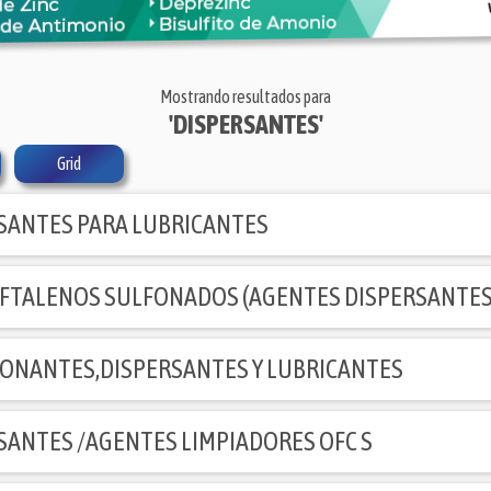
Mostrando resultados para
'DISPERSANTES'
Grid
SANTES PARA LUBRICANTES
FTALENOS SULFONADOS (AGENTES DISPERSANTES
ONANTES,DISPERSANTES Y LUBRICANTES
SANTES /AGENTES LIMPIADORES OFC S