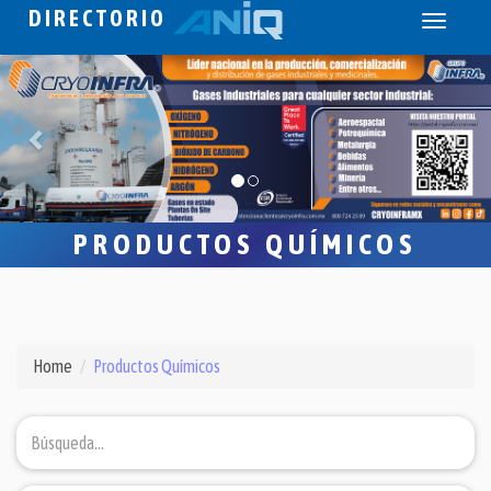
DIRECTORIO
Toggle
navigati
PRODUCTOS QUÍMICOS
Home
Productos Químicos