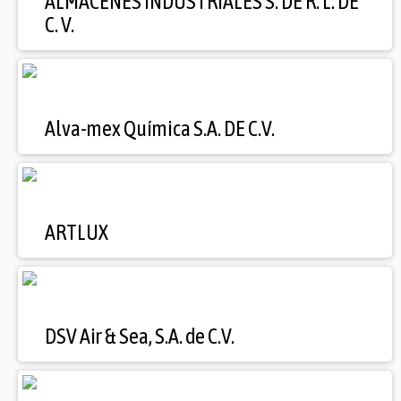
ALMACENES INDUSTRIALES S. DE R. L. DE
C. V.
Alva-mex Química S.A. DE C.V.
ARTLUX
DSV Air & Sea, S.A. de C.V.