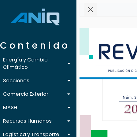
C o n t e n i d o
Energía y Cambio
Climático
Secciones
Comercio Exterior
MASH
Recursos Humanos
Logística y Transporte