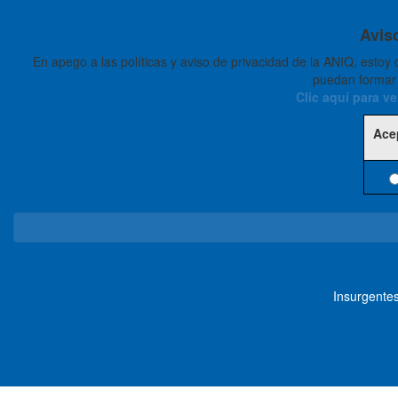
Avis
En apego a las políticas y aviso de privacidad de la ANIQ, estoy
puedan formar 
Clic aquí para v
Ace
Insurgente